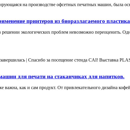
зирующаяся на производстве офсетных печатных машин, была ос
рименение принтеров из биоразлагаемого пластика
в решении экологических проблем невозможно переоценить. Одн
авершилась | Спасибо за посещение стенда CAI! Выставка PLA
ашин для печати на стаканчиках для напитков.
е важна, как и сам продукт. От привлекательного дизайна кофе