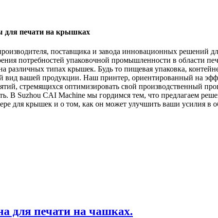
ы для печати на крышках
производителя, поставщика и завода инновационных решений дл
рения потребностей упаковочной промышленности в области пе
а различных типах крышек. Будь то пищевая упаковка, контейн
й вид вашей продукции. Наш принтер, ориентированный на эффе
ятий, стремящихся оптимизировать свой производственный проц
ть. В Suzhou CAI Machine мы гордимся тем, что предлагаем реш
ере для крышек и о том, как он может улучшить ваши усилия в о
а для печати на чашках.