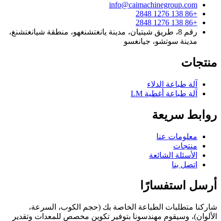
info@caimachinegroup.com
+86 138 1276 2848
+86 138 1276 2848
رقم 8، طريق شيتيان، مدينة يانغتشنغهو، منطقة شيانغتشنغ،
مدينة سوتشو، جيانغسو
منتجات
آلة طباعة الدلاء
آلة طباعة أغطية LM
روابط سريعة
معلومات عنا
منتجات
الأسئلة الشائعة
اتصل بنا
أرسل استفسارًا
شاركنا متطلبات الطباعة الخاصة بك (حجم الكوب، السرعة،
الألوان)، وسيقوم مهندسونا بتوفير تكوين مخصص للمعدات وتقدير