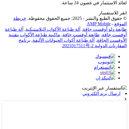
لعائد الاستثمار في غضون 24 ساعة.
انقر للاستفسار
© حقوق الطبع والنشر - 2025: جميع الحقوق محفوظة.
خريطة
الموقع
-
AMP Mobile
طابعة دلو أوفست جافة
,
آلة طباعة الأكواب البلاستيكية
,
آلة طباعة
أوفست جافة
,
طابعة أوفست جافة
,
ماكينة طباعة الأكواب بتقنية
الأوفست الجافة
,
آلة طباعة أكواب الحيوانات الأليفة
,
برنامج
المقارنات الدولية 2021017511号-2
إرسال بريد إلكتروني
x