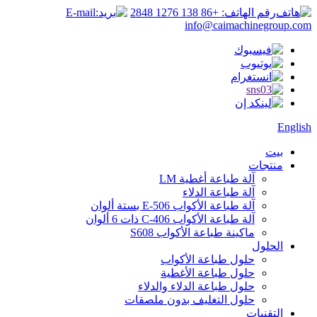
رقم الهاتف: +86 138 1276 2848
E-mail:
info@caimachinegroup.com
English
بيت
منتجات
آلة طباعة أغطية LM
آلة طباعة الدلاء
آلة طباعة الأكواب E-506 بستة ألوان
آلة طباعة الأكواب C-406 ذات 6 ألوان
ماكينة طباعة الأكواب S608
الحلول
حلول طباعة الأكواب
حلول طباعة الأغطية
حلول طباعة الدلاء والدلاء
حلول التغليف بدون ملصقات
التقنيات