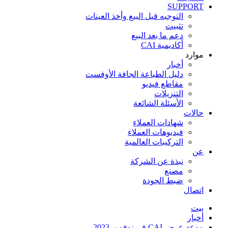
SUPPORT
التوجيه قبل البيع وأخذ العينات
تثبيت
دعم ما بعد البيع
أكاديمية CAI
موارد
أخبار
دليل الطباعة الجافة الأوفست
مقاطع فيديو
التنزيلات
الأسئلة الشائعة
حالات
شهادات العملاء
فيديوهات العملاء
التركيبات العالمية
عن
نبذة عن الشركة
مصنع
ضبط الجودة
اتصال
بيت
أخبار
موعد عرض CAI في نوفمبر 2023